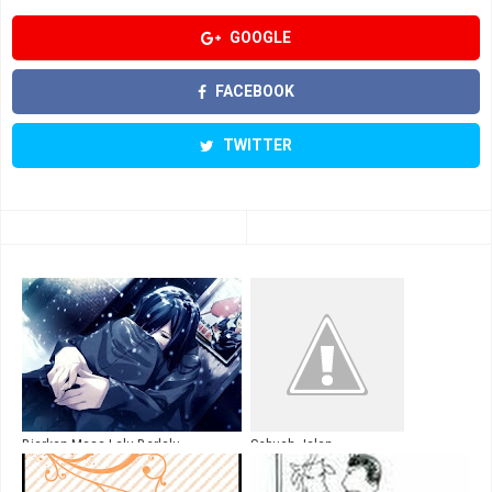
GOOGLE
FACEBOOK
TWITTER
Biarkan Masa Lalu Berlalu
Sebuah Jalan