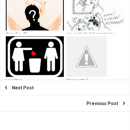
Siapa Dia...??!
Jangan Nodai Kehormatanmu
Love Story
" Forgive Me "
Next Post
Previous Post