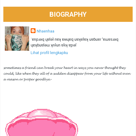
BIOGRAPHY
Nhaenhaa
˙ɐnpɹǝq ɥɐlǝʇ nɐʞ ɐʍɥɐq uɐʞɐʇɐʞ uɐɓuɐɾ 'ɐɯɐsɹǝq
ɥɐʞɓuɐlǝɯ ʞnʇun ɐʇıʞ ɐpǝſ
Lihat profil lengkapku
𝓼𝓸𝓶𝓮𝓽𝓲𝓶𝓮𝓼 𝓪 𝓯𝓻𝓲𝓮𝓷𝓭 𝓬𝓪𝓷 𝓫𝓻𝓮𝓪𝓴 𝔂𝓸𝓾𝓻 𝓱𝓮𝓪𝓻𝓽 𝓲𝓷 𝔀𝓪𝔂𝓼 𝔂𝓸𝓾 𝓷𝓮𝓿𝓮𝓻 𝓽𝓱𝓸𝓾𝓰𝓱𝓽 𝓽𝓱𝓮𝔂
𝓬𝓸𝓾𝓵𝓭, 𝓵𝓲𝓴𝓮 𝔀𝓱𝓮𝓷 𝓽𝓱𝓮𝔂 𝓪𝓵𝓵 𝓸𝓯 𝓪 𝓼𝓾𝓭𝓭𝓮𝓷 𝓭𝓲𝓼𝓪𝓹𝓹𝓮𝓪𝓻 𝓯𝓻𝓸𝓶 𝔂𝓸𝓾𝓻 𝓵𝓲𝓯𝓮 𝔀𝓲𝓽𝓱𝓸𝓾𝓽 𝓮𝓿𝓮𝓷
𝓪 𝓻𝓮𝓪𝓼𝓸𝓷 𝓸𝓻 𝓹𝓻𝓸𝓹𝓮𝓻 𝓰𝓸𝓸𝓭𝓫𝔂𝓮.-