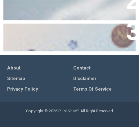
Minta maaf lah, mumpung masih sempat
Bersabarlah 🫶🏻
About
Contact
Sitemap
Disclaimer
Privacy Policy
Terms Of Service
Copyright ©
2026
Puisi Nhae™
All Right Reserved