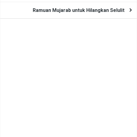
Ramuan Mujarab untuk Hilangkan Selulit