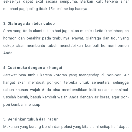
sel-selnya dapat aktif secara sempurna. Biarkan kulit terkena sinar
matahari pagi paling tidak 15 menit setiap harinya.
3. Olahraga dan tidur cukup
Stres yang Anda alami setiap hari juga akan memicu ketidakseimbangan
hormon dan berakhir pada timbulnya jerawat. Olahraga dan tidur yang
cukup akan membantu tubuh menstabilkan kembali hormon-hormon
Anda.
4. Cuci muka dengan air hangat
Jerawat bisa timbul karena kotoran yang mengendap di pori-pori. Air
hangat akan membuat pori-pori terbuka untuk sementara, sehingga
sabun khusus wajah Anda bisa membersihkan kulit secara maksimal.
Setelah bersih, basuh kembali wajah Anda dengan air biasa, agar pori-
pori kembali menutup.
5. Bersihkan tubuh dari racun
Makanan yang kurang bersih dan polusi yang kita alami setiap hari dapat