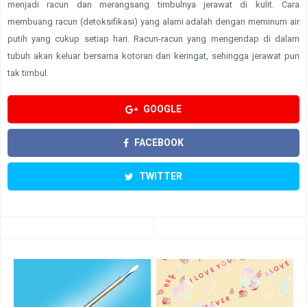
menjadi racun dan merangsang timbulnya jerawat di kulit. Cara
membuang racun (detoksifikasi) yang alami adalah dengan meminum air
putih yang cukup setiap hari. Racun-racun yang mengendap di dalam
tubuh akan keluar bersama kotoran dan keringat, sehingga jerawat pun
tak timbul.
GOOGLE
FACEBOOK
TWITTER