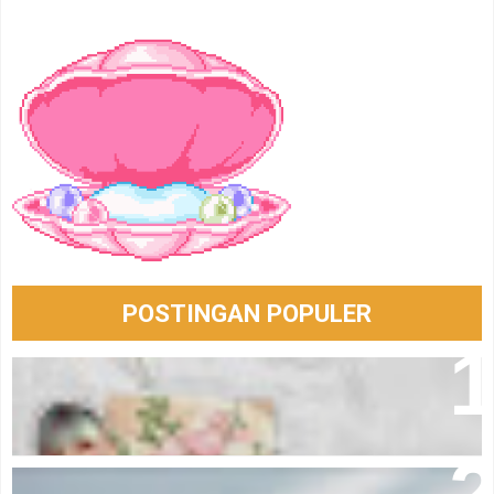
POSTINGAN POPULER
I Believe In Me