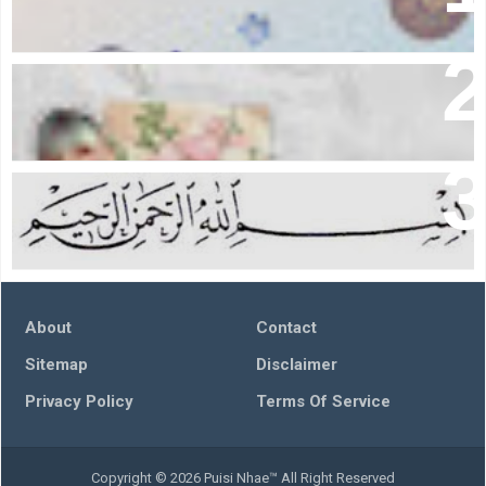
I Believe In Me
Berkat Membaca Bismillah
About
Contact
Sitemap
Disclaimer
Privacy Policy
Terms Of Service
Copyright ©
2026
Puisi Nhae™
All Right Reserved