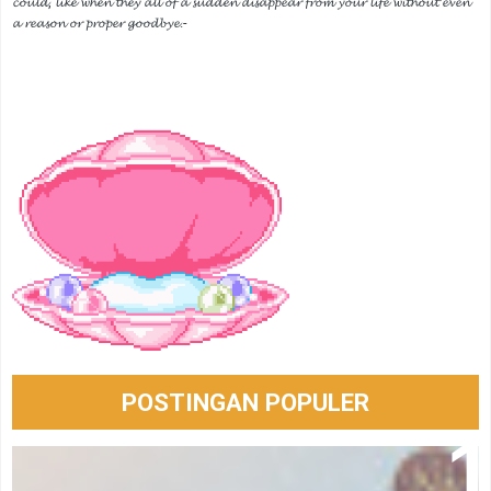
𝓬𝓸𝓾𝓵𝓭, 𝓵𝓲𝓴𝓮 𝔀𝓱𝓮𝓷 𝓽𝓱𝓮𝔂 𝓪𝓵𝓵 𝓸𝓯 𝓪 𝓼𝓾𝓭𝓭𝓮𝓷 𝓭𝓲𝓼𝓪𝓹𝓹𝓮𝓪𝓻 𝓯𝓻𝓸𝓶 𝔂𝓸𝓾𝓻 𝓵𝓲𝓯𝓮 𝔀𝓲𝓽𝓱𝓸𝓾𝓽 𝓮𝓿𝓮𝓷
𝓪 𝓻𝓮𝓪𝓼𝓸𝓷 𝓸𝓻 𝓹𝓻𝓸𝓹𝓮𝓻 𝓰𝓸𝓸𝓭𝓫𝔂𝓮.-
POSTINGAN POPULER
Bersabarlah 🫶🏻