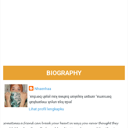
BIOGRAPHY
Nhaenhaa
˙ɐnpɹǝq ɥɐlǝʇ nɐʞ ɐʍɥɐq uɐʞɐʇɐʞ uɐɓuɐɾ 'ɐɯɐsɹǝq
ɥɐʞɓuɐlǝɯ ʞnʇun ɐʇıʞ ɐpǝſ
Lihat profil lengkapku
𝓼𝓸𝓶𝓮𝓽𝓲𝓶𝓮𝓼 𝓪 𝓯𝓻𝓲𝓮𝓷𝓭 𝓬𝓪𝓷 𝓫𝓻𝓮𝓪𝓴 𝔂𝓸𝓾𝓻 𝓱𝓮𝓪𝓻𝓽 𝓲𝓷 𝔀𝓪𝔂𝓼 𝔂𝓸𝓾 𝓷𝓮𝓿𝓮𝓻 𝓽𝓱𝓸𝓾𝓰𝓱𝓽 𝓽𝓱𝓮𝔂