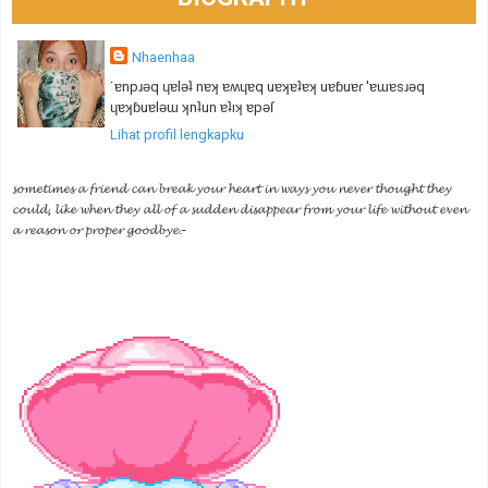
Nhaenhaa
˙ɐnpɹǝq ɥɐlǝʇ nɐʞ ɐʍɥɐq uɐʞɐʇɐʞ uɐɓuɐɾ 'ɐɯɐsɹǝq
ɥɐʞɓuɐlǝɯ ʞnʇun ɐʇıʞ ɐpǝſ
Lihat profil lengkapku
𝓼𝓸𝓶𝓮𝓽𝓲𝓶𝓮𝓼 𝓪 𝓯𝓻𝓲𝓮𝓷𝓭 𝓬𝓪𝓷 𝓫𝓻𝓮𝓪𝓴 𝔂𝓸𝓾𝓻 𝓱𝓮𝓪𝓻𝓽 𝓲𝓷 𝔀𝓪𝔂𝓼 𝔂𝓸𝓾 𝓷𝓮𝓿𝓮𝓻 𝓽𝓱𝓸𝓾𝓰𝓱𝓽 𝓽𝓱𝓮𝔂
𝓬𝓸𝓾𝓵𝓭, 𝓵𝓲𝓴𝓮 𝔀𝓱𝓮𝓷 𝓽𝓱𝓮𝔂 𝓪𝓵𝓵 𝓸𝓯 𝓪 𝓼𝓾𝓭𝓭𝓮𝓷 𝓭𝓲𝓼𝓪𝓹𝓹𝓮𝓪𝓻 𝓯𝓻𝓸𝓶 𝔂𝓸𝓾𝓻 𝓵𝓲𝓯𝓮 𝔀𝓲𝓽𝓱𝓸𝓾𝓽 𝓮𝓿𝓮𝓷
𝓪 𝓻𝓮𝓪𝓼𝓸𝓷 𝓸𝓻 𝓹𝓻𝓸𝓹𝓮𝓻 𝓰𝓸𝓸𝓭𝓫𝔂𝓮.-