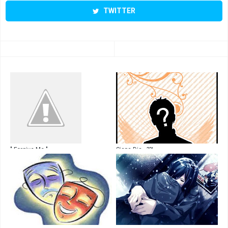
TWITTER
" Forgive Me "
Siapa Dia...??!