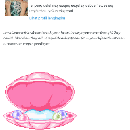
˙ɐnpɹǝq ɥɐlǝʇ nɐʞ ɐʍɥɐq uɐʞɐʇɐʞ uɐɓuɐɾ 'ɐɯɐsɹǝq
ɥɐʞɓuɐlǝɯ ʞnʇun ɐʇıʞ ɐpǝſ
Lihat profil lengkapku
𝓼𝓸𝓶𝓮𝓽𝓲𝓶𝓮𝓼 𝓪 𝓯𝓻𝓲𝓮𝓷𝓭 𝓬𝓪𝓷 𝓫𝓻𝓮𝓪𝓴 𝔂𝓸𝓾𝓻 𝓱𝓮𝓪𝓻𝓽 𝓲𝓷 𝔀𝓪𝔂𝓼 𝔂𝓸𝓾 𝓷𝓮𝓿𝓮𝓻 𝓽𝓱𝓸𝓾𝓰𝓱𝓽 𝓽𝓱𝓮𝔂
𝓬𝓸𝓾𝓵𝓭, 𝓵𝓲𝓴𝓮 𝔀𝓱𝓮𝓷 𝓽𝓱𝓮𝔂 𝓪𝓵𝓵 𝓸𝓯 𝓪 𝓼𝓾𝓭𝓭𝓮𝓷 𝓭𝓲𝓼𝓪𝓹𝓹𝓮𝓪𝓻 𝓯𝓻𝓸𝓶 𝔂𝓸𝓾𝓻 𝓵𝓲𝓯𝓮 𝔀𝓲𝓽𝓱𝓸𝓾𝓽 𝓮𝓿𝓮𝓷
𝓪 𝓻𝓮𝓪𝓼𝓸𝓷 𝓸𝓻 𝓹𝓻𝓸𝓹𝓮𝓻 𝓰𝓸𝓸𝓭𝓫𝔂𝓮.-