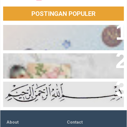
POSTINGAN POPULER
Bersabarlah 🫶🏻
I Believe In Me
Berkat Membaca Bismillah
About
Contact