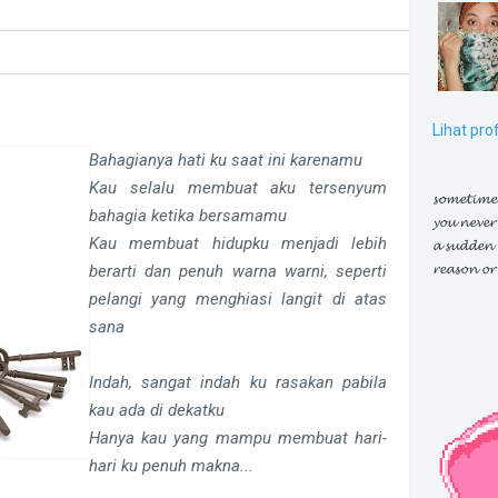
Lihat pro
Bahagianya hati ku saat ini karenamu
Kau selalu membuat aku tersenyum
𝓼𝓸𝓶𝓮𝓽𝓲𝓶𝓮
bahagia ketika bersamamu
𝔂𝓸𝓾 𝓷𝓮𝓿𝓮𝓻 
Kau membuat hidupku menjadi lebih
𝓪 𝓼𝓾𝓭𝓭𝓮𝓷 
𝓻𝓮𝓪𝓼𝓸𝓷 𝓸𝓻
berarti dan penuh warna warni, seperti
pelangi yang menghiasi langit di atas
sana
Indah, sangat indah ku rasakan pabila
kau ada di dekatku
Hanya kau yang mampu membuat hari-
hari ku penuh makna...