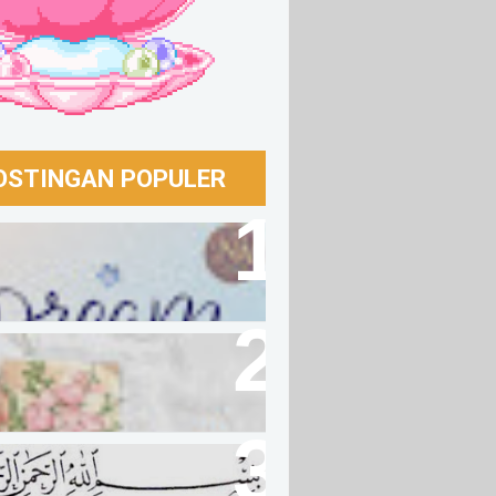
OSTINGAN POPULER
barlah 🫶🏻
eve In Me
t Membaca Bismillah