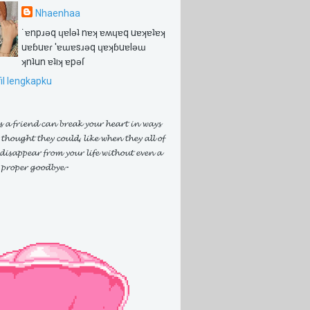
Nhaenhaa
˙ɐnpɹǝq ɥɐlǝʇ nɐʞ ɐʍɥɐq uɐʞɐʇɐʞ
uɐɓuɐɾ 'ɐɯɐsɹǝq ɥɐʞɓuɐlǝɯ
ʞnʇun ɐʇıʞ ɐpǝſ
fil lengkapku
 𝓪 𝓯𝓻𝓲𝓮𝓷𝓭 𝓬𝓪𝓷 𝓫𝓻𝓮𝓪𝓴 𝔂𝓸𝓾𝓻 𝓱𝓮𝓪𝓻𝓽 𝓲𝓷 𝔀𝓪𝔂𝓼
𝓽𝓱𝓸𝓾𝓰𝓱𝓽 𝓽𝓱𝓮𝔂 𝓬𝓸𝓾𝓵𝓭, 𝓵𝓲𝓴𝓮 𝔀𝓱𝓮𝓷 𝓽𝓱𝓮𝔂 𝓪𝓵𝓵 𝓸𝓯
𝓲𝓼𝓪𝓹𝓹𝓮𝓪𝓻 𝓯𝓻𝓸𝓶 𝔂𝓸𝓾𝓻 𝓵𝓲𝓯𝓮 𝔀𝓲𝓽𝓱𝓸𝓾𝓽 𝓮𝓿𝓮𝓷 𝓪
 𝓹𝓻𝓸𝓹𝓮𝓻 𝓰𝓸𝓸𝓭𝓫𝔂𝓮.-