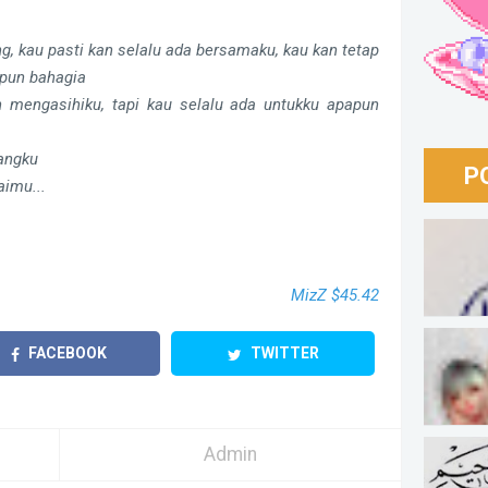
, kau pasti kan selalu ada bersamaku, kau kan tetap
pun bahagia
 mengasihiku, tapi kau selalu ada untukku apapun
yangku
P
imu...
Bersa
MizZ $45.42
FACEBOOK
TWITTER
I Beli
Admin
Berka