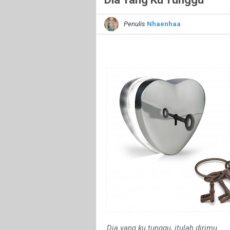
Penulis
Nhaenhaa
Dia yang ku tunggu, itulah dirimu...