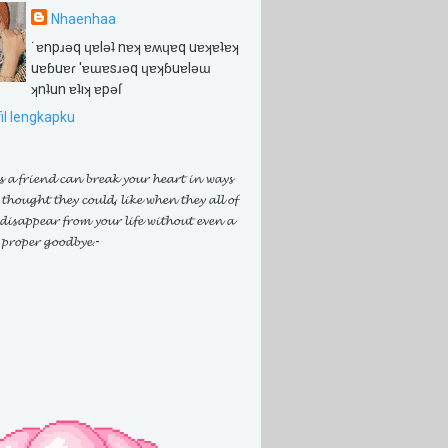
Nhaenhaa
˙ɐnpɹǝq ɥɐlǝʇ nɐʞ ɐʍɥɐq uɐʞɐʇɐʞ
uɐɓuɐɾ 'ɐɯɐsɹǝq ɥɐʞɓuɐlǝɯ
ʞnʇun ɐʇıʞ ɐpǝſ
fil lengkapku
 𝓪 𝓯𝓻𝓲𝓮𝓷𝓭 𝓬𝓪𝓷 𝓫𝓻𝓮𝓪𝓴 𝔂𝓸𝓾𝓻 𝓱𝓮𝓪𝓻𝓽 𝓲𝓷 𝔀𝓪𝔂𝓼
𝓽𝓱𝓸𝓾𝓰𝓱𝓽 𝓽𝓱𝓮𝔂 𝓬𝓸𝓾𝓵𝓭, 𝓵𝓲𝓴𝓮 𝔀𝓱𝓮𝓷 𝓽𝓱𝓮𝔂 𝓪𝓵𝓵 𝓸𝓯
𝓲𝓼𝓪𝓹𝓹𝓮𝓪𝓻 𝓯𝓻𝓸𝓶 𝔂𝓸𝓾𝓻 𝓵𝓲𝓯𝓮 𝔀𝓲𝓽𝓱𝓸𝓾𝓽 𝓮𝓿𝓮𝓷 𝓪
 𝓹𝓻𝓸𝓹𝓮𝓻 𝓰𝓸𝓸𝓭𝓫𝔂𝓮.-