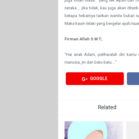
juga insan biasa... yang tak lepas dari 
neraka.... jika tidak, kau juga akan ditarik menjadi
betapa hebatnya tarikan wanita bukan sa
Maka kaum lelaki yang bergelar ayah/su
Firman Allah S.W.T;
"Hai anak Adam, peliharalah diri kamu 
manusia, jin dan batu-batu...."
GOOGLE
Related