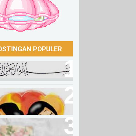
OSTINGAN POPULER
t Membaca Bismillah
an Kamu Yang Takkan
ah Menjadi Kita
eve In Me