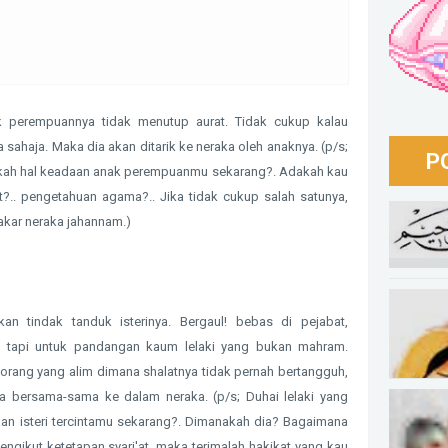
k perempuannya tidak menutup aurat. Tidak cukup kalau
haja. Maka dia akan ditarik ke neraka oleh anaknya. (p/s;
P
nakah hal keadaan anak perempuanmu sekarang?. Adakah kau
at?.. pengetahuan agama?.. Jika tidak cukup salah satunya,
akar neraka jahannam.)
Berka
Aku D
n tindak tanduk isterinya. Bergaul! bebas di pejabat,
Berub
i tapi untuk pandangan kaum lelaki yang bukan mahram.
orang yang alim dimana shalatnya tidak pernah bertangguh,
nya bersama-sama ke dalam neraka. (p/s; Duhai lelaki yang
I Beli
an isteri tercintamu sekarang?. Dimanakah dia? Bagaimana
ngikut ketetapan syari'at, maka terimalah hakikat yang kau