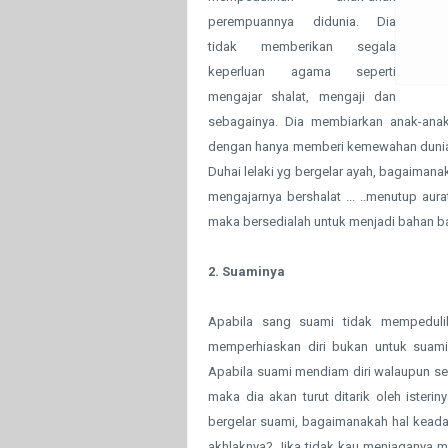
perempuannya didunia. Dia
tidak memberikan segala
keperluan agama seperti
mengajar shalat, mengaji dan
sebagainya. Dia membiarkan anak-ana
dengan hanya memberi kemewahan dunia sa
Duhai lelaki yg bergelar ayah, bagaima
mengajarnya bershalat ... ..menutup aur
maka bersedialah untuk menjadi bahan b
2. Suaminya
Apabila sang suami tidak mempedulika
memperhiaskan diri bukan untuk suam
Apabila suami mendiam diri walaupun se
maka dia akan turut ditarik oleh isteri
bergelar suami, bagaimanakah hal keada
akhlaknya? Jika tidak kau menjaganya me