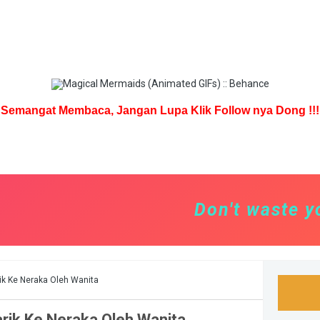
Semangat Membaca, Jangan Lupa Klik Follow nya Dong !!!
Don't waste your v
rik Ke Neraka Oleh Wanita
arik Ke Neraka Oleh Wanita