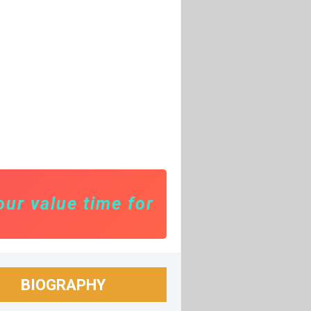
alue time for toxic people. Focus f
BIOGRAPHY