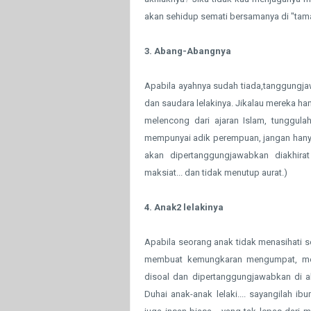
akan sehidup semati bersamanya di "tama
3. Abang-Abangnya
Apabila ayahnya sudah tiada,tanggungj
dan saudara lelakinya. Jikalau mereka h
melencong dari ajaran Islam, tunggulah 
mempunyai adik perempuan, jangan hanya
akan dipertanggungjawabkan diakhira
maksiat... dan tidak menutup aurat.)
4. Anak2 lelakinya
Apabila seorang anak tidak menasihati se
membuat kemungkaran mengumpat, memf
disoal dan dipertanggungjawabkan di akhi
Duhai anak-anak lelaki.... sayangilah ibum