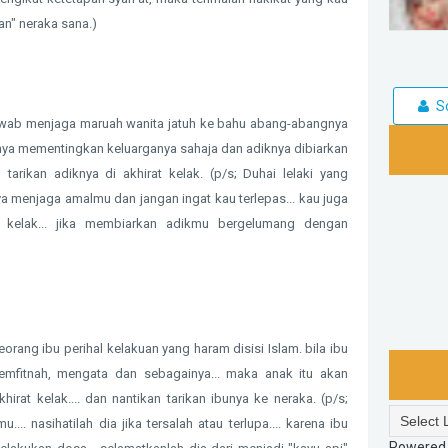
n" neraka sana.)
S
awab menjaga maruah wanita jatuh ke bahu abang-abangnya
anya mementingkan keluarganya sahaja dan adiknya dibiarkan
tarikan adiknya di akhirat kelak. (p/s; Duhai lelaki yang
 menjaga amalmu dan jangan ingat kau terlepas... kau juga
t kelak... jika membiarkan adikmu bergelumang dengan
orang ibu perihal kelakuan yang haram disisi Islam. bila ibu
itnah, mengata dan sebagainya... maka anak itu akan
rat kelak.... dan nantikan tarikan ibunya ke neraka. (p/s;
u.... nasihatilah dia jika tersalah atau terlupa.... karena ibu
Powered