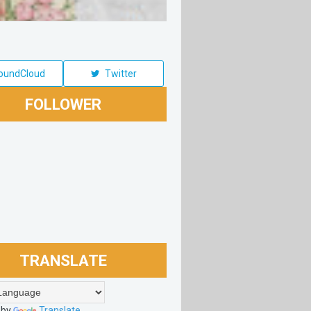
oundCloud
Twitter
FOLLOWER
TRANSLATE
 by
Translate