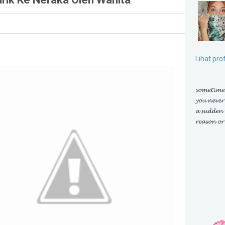
Lihat pro
𝓼𝓸𝓶𝓮𝓽𝓲𝓶𝓮
𝔂𝓸𝓾 𝓷𝓮𝓿𝓮𝓻 
𝓪 𝓼𝓾𝓭𝓭𝓮𝓷 
𝓻𝓮𝓪𝓼𝓸𝓷 𝓸𝓻