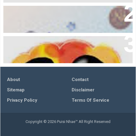
Bersabarlah 🫶🏻
Aku Dan Kamu Yang Takkan Berubah Menjadi Kita
About
Contact
Sitemap
Disclaimer
Privacy Policy
Terms Of Service
Copyright ©
2026
Puisi Nhae™
All Right Reserved