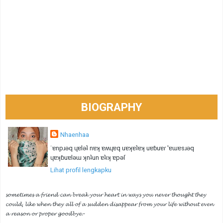
BIOGRAPHY
Nhaenhaa
˙ɐnpɹǝq ɥɐlǝʇ nɐʞ ɐʍɥɐq uɐʞɐʇɐʞ uɐɓuɐɾ 'ɐɯɐsɹǝq
ɥɐʞɓuɐlǝɯ ʞnʇun ɐʇıʞ ɐpǝſ
Lihat profil lengkapku
𝓼𝓸𝓶𝓮𝓽𝓲𝓶𝓮𝓼 𝓪 𝓯𝓻𝓲𝓮𝓷𝓭 𝓬𝓪𝓷 𝓫𝓻𝓮𝓪𝓴 𝔂𝓸𝓾𝓻 𝓱𝓮𝓪𝓻𝓽 𝓲𝓷 𝔀𝓪𝔂𝓼 𝔂𝓸𝓾 𝓷𝓮𝓿𝓮𝓻 𝓽𝓱𝓸𝓾𝓰𝓱𝓽 𝓽𝓱𝓮𝔂
𝓬𝓸𝓾𝓵𝓭, 𝓵𝓲𝓴𝓮 𝔀𝓱𝓮𝓷 𝓽𝓱𝓮𝔂 𝓪𝓵𝓵 𝓸𝓯 𝓪 𝓼𝓾𝓭𝓭𝓮𝓷 𝓭𝓲𝓼𝓪𝓹𝓹𝓮𝓪𝓻 𝓯𝓻𝓸𝓶 𝔂𝓸𝓾𝓻 𝓵𝓲𝓯𝓮 𝔀𝓲𝓽𝓱𝓸𝓾𝓽 𝓮𝓿𝓮𝓷
𝓪 𝓻𝓮𝓪𝓼𝓸𝓷 𝓸𝓻 𝓹𝓻𝓸𝓹𝓮𝓻 𝓰𝓸𝓸𝓭𝓫𝔂𝓮.-