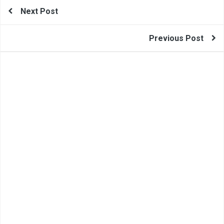
Memulihkan Rambut Rontok
Next Post
Previous Post