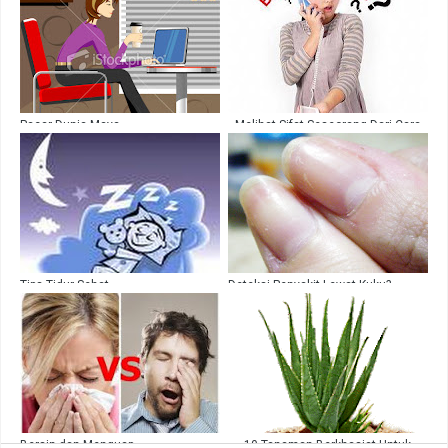
Pacar Dunia Maya
Melihat Sifat Seseorang Dari Cara
Menelpon
Tips Tidur Sehat
Deteksi Penyakit Lewat Kuku?
Bersin dan Menguap
10 Tanaman Berkhasiat Untuk