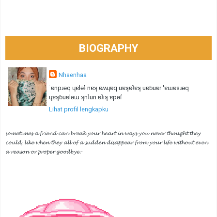
BIOGRAPHY
Nhaenhaa
˙ɐnpɹǝq ɥɐlǝʇ nɐʞ ɐʍɥɐq uɐʞɐʇɐʞ uɐɓuɐɾ 'ɐɯɐsɹǝq
ɥɐʞɓuɐlǝɯ ʞnʇun ɐʇıʞ ɐpǝſ
Lihat profil lengkapku
𝓼𝓸𝓶𝓮𝓽𝓲𝓶𝓮𝓼 𝓪 𝓯𝓻𝓲𝓮𝓷𝓭 𝓬𝓪𝓷 𝓫𝓻𝓮𝓪𝓴 𝔂𝓸𝓾𝓻 𝓱𝓮𝓪𝓻𝓽 𝓲𝓷 𝔀𝓪𝔂𝓼 𝔂𝓸𝓾 𝓷𝓮𝓿𝓮𝓻 𝓽𝓱𝓸𝓾𝓰𝓱𝓽 𝓽𝓱𝓮𝔂
𝓬𝓸𝓾𝓵𝓭, 𝓵𝓲𝓴𝓮 𝔀𝓱𝓮𝓷 𝓽𝓱𝓮𝔂 𝓪𝓵𝓵 𝓸𝓯 𝓪 𝓼𝓾𝓭𝓭𝓮𝓷 𝓭𝓲𝓼𝓪𝓹𝓹𝓮𝓪𝓻 𝓯𝓻𝓸𝓶 𝔂𝓸𝓾𝓻 𝓵𝓲𝓯𝓮 𝔀𝓲𝓽𝓱𝓸𝓾𝓽 𝓮𝓿𝓮𝓷
𝓪 𝓻𝓮𝓪𝓼𝓸𝓷 𝓸𝓻 𝓹𝓻𝓸𝓹𝓮𝓻 𝓰𝓸𝓸𝓭𝓫𝔂𝓮.-