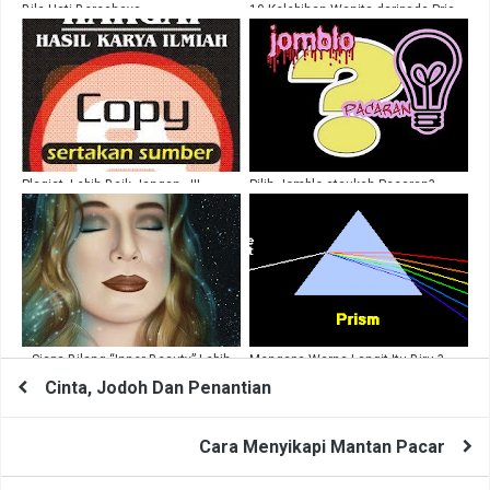
Bila Hati Bercahaya
10 Kelebihan Wanita daripada Pria
Plagiat, Lebih Baik Jangan...!!!
Pilih Jomblo ataukah Pacaran?
Siapa Bilang “Inner Beauty” Lebih
Mengapa Warna Langit Itu Biru ?
Penting ???
Cinta, Jodoh Dan Penantian
Cara Menyikapi Mantan Pacar