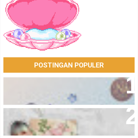
POSTINGAN POPULER
Bersabarlah 🫶🏻
I Believe In Me