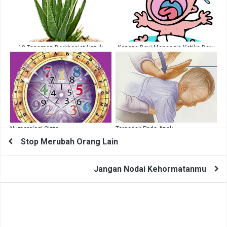
10 Tanaman Berkhasiat Untuk
Kenapa Bayi Menangis Ketika Baru
Memulihkan Rambut Rontok
Lahir ?
Numerologi Cinta
Tersedak Pada Anak
Stop Merubah Orang Lain
Jangan Nodai Kehormatanmu