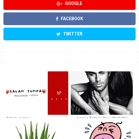
GOOGLE
FACEBOOK
TWITTER
Salam Jumpa
Jangan Terlena Daya Tarik Pria
Tampan