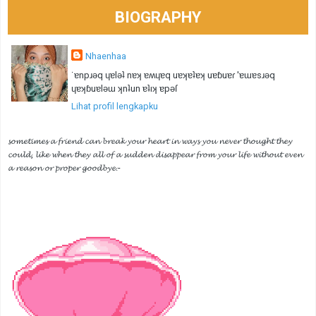
BIOGRAPHY
Nhaenhaa
˙ɐnpɹǝq ɥɐlǝʇ nɐʞ ɐʍɥɐq uɐʞɐʇɐʞ uɐɓuɐɾ 'ɐɯɐsɹǝq
ɥɐʞɓuɐlǝɯ ʞnʇun ɐʇıʞ ɐpǝſ
Lihat profil lengkapku
𝓼𝓸𝓶𝓮𝓽𝓲𝓶𝓮𝓼 𝓪 𝓯𝓻𝓲𝓮𝓷𝓭 𝓬𝓪𝓷 𝓫𝓻𝓮𝓪𝓴 𝔂𝓸𝓾𝓻 𝓱𝓮𝓪𝓻𝓽 𝓲𝓷 𝔀𝓪𝔂𝓼 𝔂𝓸𝓾 𝓷𝓮𝓿𝓮𝓻 𝓽𝓱𝓸𝓾𝓰𝓱𝓽 𝓽𝓱𝓮𝔂
𝓬𝓸𝓾𝓵𝓭, 𝓵𝓲𝓴𝓮 𝔀𝓱𝓮𝓷 𝓽𝓱𝓮𝔂 𝓪𝓵𝓵 𝓸𝓯 𝓪 𝓼𝓾𝓭𝓭𝓮𝓷 𝓭𝓲𝓼𝓪𝓹𝓹𝓮𝓪𝓻 𝓯𝓻𝓸𝓶 𝔂𝓸𝓾𝓻 𝓵𝓲𝓯𝓮 𝔀𝓲𝓽𝓱𝓸𝓾𝓽 𝓮𝓿𝓮𝓷
𝓪 𝓻𝓮𝓪𝓼𝓸𝓷 𝓸𝓻 𝓹𝓻𝓸𝓹𝓮𝓻 𝓰𝓸𝓸𝓭𝓫𝔂𝓮.-